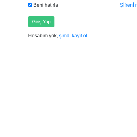
Beni hatırla
Şİfrenİ 
Giriş Yap
Hesabım yok,
şimdi kayıt ol
.