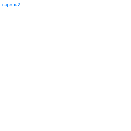
 пароль?
я
.