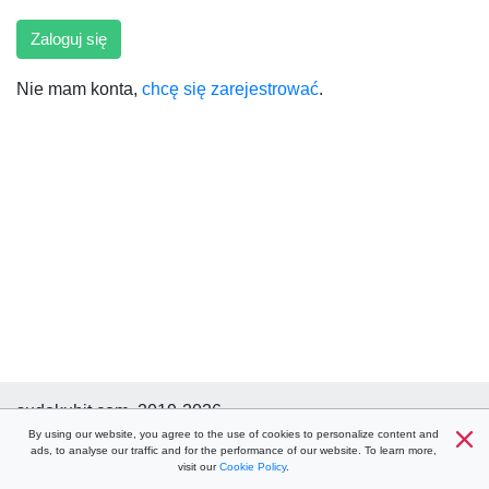
Zaloguj się
Nie mam konta,
chcę się zarejestrować
.
sudokuhit.com, 2019-2026
Pomoć
By using our website, you agree to the use of cookies to personalize content and
Regulamin
Zasady dotyczące plików cookie
ads, to analyse our traffic and for the performance of our website. To learn more,
Polityka prywatności
Łączność
visit our
Cookie Policy
.