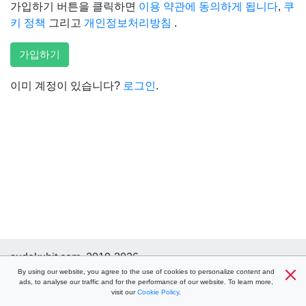
가입하기 버튼을 클릭하면
이용 약관에 동의하게 됩니다
,
쿠
키 정책
그리고
개인정보처리방침
.
가입하기
이미 계정이 있습니다?
로그인
.
sudokuhit.com, 2019-2026
도움말
By using our website, you agree to the use of cookies to personalize content and
이용 약관
쿠키 정책
개인정보처리방침
콘
ads, to analyse our traffic and for the performance of our website. To learn more,
택트 렌즈
visit our
Cookie Policy
.