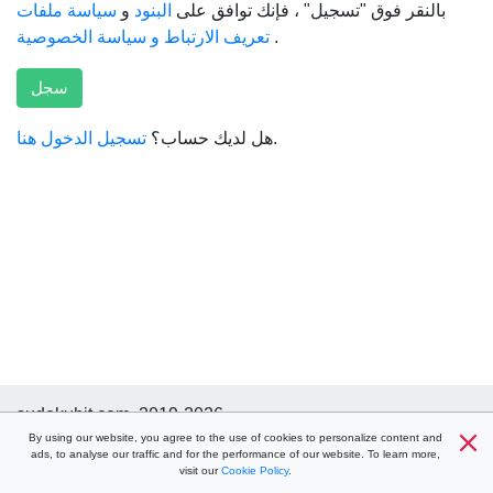
بالنقر فوق "تسجيل" ، فإنك توافق على
البنود
و
سياسة ملفات
و
تعريف الارتباط
سياسة الخصوصية
.
سجل
تسجيل الدخول هنا
هل لديك حساب؟
.
sudokuhit.com, 2019-2026
سياسة
By using our website, you agree to the use of cookies to personalize content and
سياسة ملفات الارتباط
شروط
مساعدة
ads, to analyse our traffic and for the performance of our website. To learn more,
الخصوصية
جهات الاتصال
visit our
Cookie Policy
.